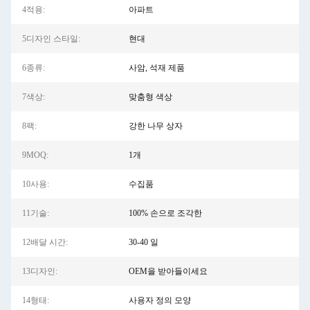
4적용:
아파트
5디자인 스타일:
현대
6종류:
사암, 석재 제품
7색상:
맞춤형 색상
8팩:
강한 나무 상자
9MOQ:
1개
10사용:
수집품
11기술:
100% 손으로 조각한
12배달 시간:
30-40 일
13디자인:
OEM을 받아들이세요
14형태:
사용자 정의 모양