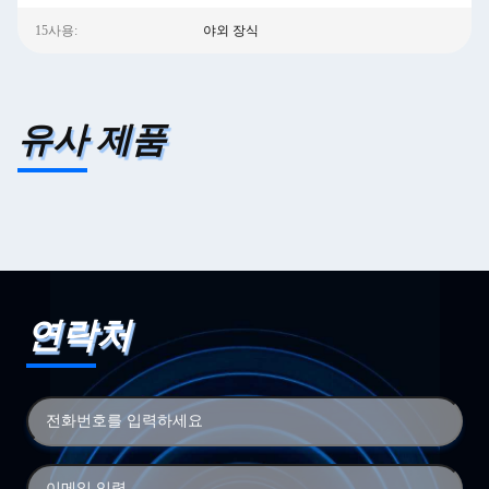
15사용:
야외 장식
유사 제품
연락처