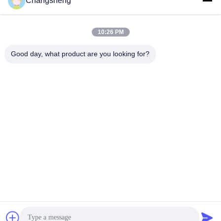
Changsheng
roger@decorationsculpture.com
10:26 PM
이메일
Good day, what product are you looking for?
0086-189-5315-9173
전화
Shandong Changsheng Sculpture Art Co., Ltd.
Shandong Changsheng Sculpture Art Co., Ltd.
최고의 가격을 얻으십시오
인용문 을 얻으십시오