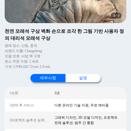
3
/
6
천연 모래석 구상 벽화 손으로 조각 한 그림 기반 사용자 정
의 대리석 모래석 구상
원래 장소: 산둥, 중국
브랜드 이름: Changsheng
모델 번호: 사암 벽 구호
최소 주문 수량: 2 세트
가격: CN¥9,426.72/sets 2-9 sets
세부사항
설명
1보증:
1년
2판매 후 서비스:
다른 온라인 기술 지원, 무료 예비품
그래픽 디자인, 3D 모델 디자인, 프로젝트
3프로젝트 솔루션 능력:
전체 솔루션, 범주 간 통합